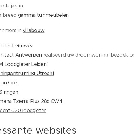
ble jardin
n breed
gamma tuinmeubelen
nnmers in
villabouw
hitect Gruwez
chitect Antwerpen
realiseerd uw droomwoning, bezoek o
 Loodgieter Leiden`
ingontruiming Utrecht
on Ciré
S ringen
meha Tzerra Plus 28c CW4
echt 030 loodgieter
essante websites