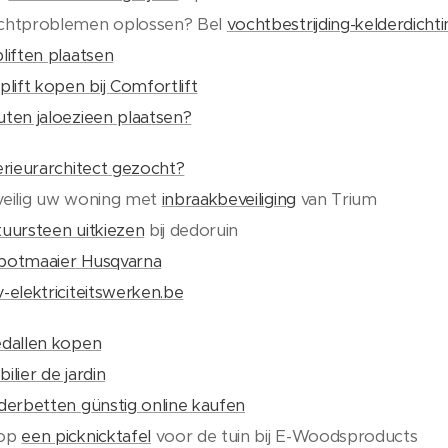
chtproblemen oplossen? Bel
vochtbestrijding-kelderdichti
liften plaatsen
plift kopen bij Comfortlift
ten jaloezieen plaatsen?
erieurarchitect gezocht?
eilig uw woning met
inbraakbeveiliging
van Trium
uursteen uitkiezen
bij dedoruin
botmaaier Husqvarna
-elektriciteitswerken.be
dallen kopen
ilier de jardin
derbetten günstig online kaufen
op
een picknicktafel
voor de tuin bij E-Woodsproducts