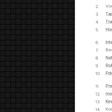
Vo
Tap
Tra
Hou
Int
Bev
Nat
Ro
Pdv
Pre
mob
Kin
Ko