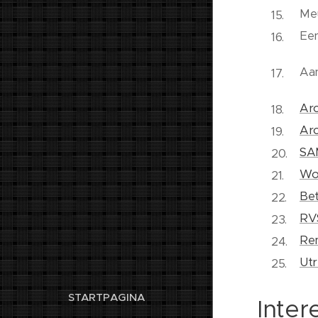
Meu
Ee
Aa
Arc
Ar
SAM
Won
Bet
RV
Re
Utr
STARTPAGINA
Inter