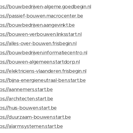
ps://bouwbedrijven-algeme.goedbegin.nl
ps://passief-bouwen.macrocenter.be
ps://bouwbedrijven.aangevinkt.be
ps://bouwen-verbouwen.linksstart.nl
ps://alles-over-bouwen.frisbegin.nl
ps://bouwbedrijven.informatiecentro.nl
ps://bouwen-algemeen.startdorp.nl
ps://elektriciens-vlaanderen.frisbegin.nl
ps://bijna-energieneutraal-ben.start.be
ps://aannemers.start.be
ps://architecten.start.be
ps://huis-bouwen.start.be
ps://duurzaam-bouwen.start.be
ps://alarmsystemen.start.be