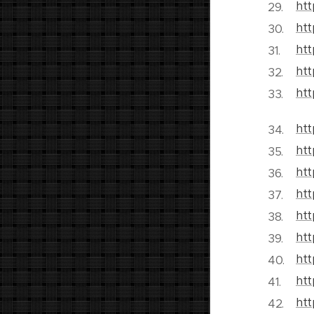
htt
htt
htt
htt
htt
htt
ht
htt
htt
htt
htt
htt
ht
htt