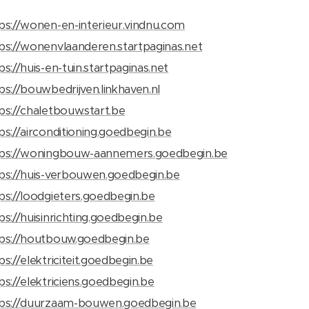
ps://wonen-en-interieur.vindnu.com
ps://wonenvlaanderen.startpaginas.net
ps://huis-en-tuin.startpaginas.net
ps://bouwbedrijven.linkhaven.nl
ps://chaletbouw.start.be
ps://airconditioning.goedbegin.be
tps://woningbouw-aannemers.goedbegin.be
ps://huis-verbouwen.goedbegin.be
ps://loodgieters.goedbegin.be
ps://huisinrichting.goedbegin.be
ps://houtbouw.goedbegin.be
ps://elektriciteit.goedbegin.be
ps://elektriciens.goedbegin.be
ps://duurzaam-bouwen.goedbegin.be