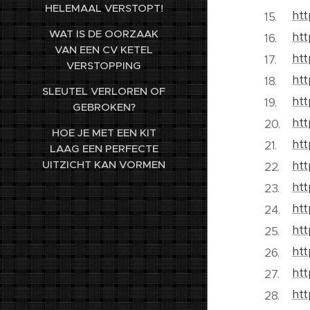
HELEMAAL VERSTOPT!
htt
WAT IS DE OORZAAK
htt
VAN EEN CV KETEL
htt
VERSTOPPING
htt
SLEUTEL VERLOREN OF
htt
GEBROKEN?
htt
HOE JE MET EEN KIT
htt
LAAG EEN PERFECTE
UITZICHT KAN VORMEN
htt
htt
htt
htt
htt
htt
htt