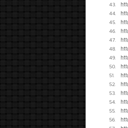
htt
htt
htt
htt
htt
htt
htt
htt
htt
ht
htt
htt
htt
htt