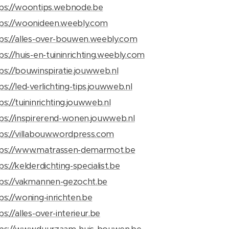
ps://woontips.webnode.be
ps://woonideen.weebly.com
ps://alles-over-bouwen.weebly.com
ps://huis-en-tuininrichting.weebly.com
ps://bouwinspiratie.jouwweb.nl
ps://led-verlichting-tips.jouwweb.nl
ps://tuininrichting.jouwweb.nl
ps://inspirerend-wonen.jouwweb.nl
ps://villabouw.wordpress.com
tps://www.matrassen-demarmot.be
ps://kelderdichting-specialist.be
ps://vakmannen-gezocht.be
ps://woning-inrichten.be
ps://alles-over-interieur.be