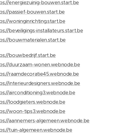
ps://energiezuinig-bouwen.start.be
ps://passief-bouwen.start.be
ps://woninginrichting.start.be
ps://beveiligings-installateurs.start.be
ps://bouwmaterialen.start.be
ps://bouwbedrijf.start.be
tps://duurzaam-wonen.webnode.be
ps://raamdecoratie45.webnode.be
ps://interieurdesigners.webnode.be
ps://airconditioning3.webnode.be
ps://loodgieters.webnode.be
ps://woon-tips3.webnode.be
tps://aannemers-algemeen.webnode.be
ps://tuin-algemeen.webnode.be