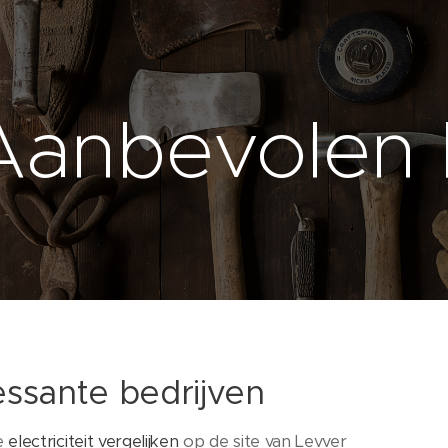
Aanbevolen 
essante bedrijven
e
electriciteit vergelijken
op de site van Levver