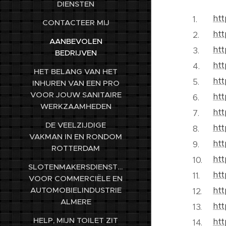
DIENSTEN
htt
CONTACTEER MIJ
htt
AANBEVOLEN
htt
BEDRIJVEN
htt
HET BELANG VAN HET
htt
INHUREN VAN EEN PRO
VOOR JOUW SANITAIRE
htt
WERKZAAMHEDEN
ht
DE VEELZIJDIGE
htt
VAKMAN IN EN RONDOM
htt
ROTTERDAM
htt
SLOTENMAKERSDIENSTEN
htt
VOOR COMMERCIËLE EN
htt
AUTOMOBIELINDUSTRIE
ALMERE
htt
HELP, MIJN TOILET ZIT
htt